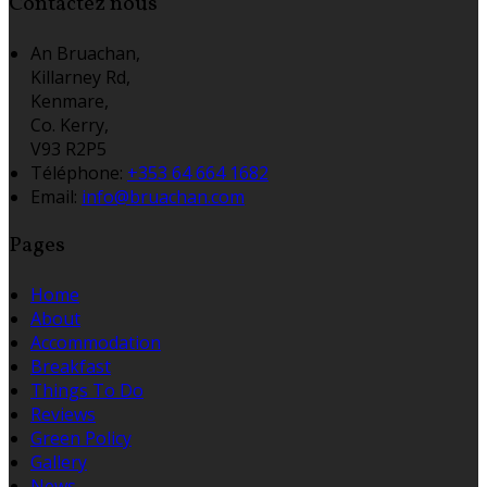
Contactez nous
An Bruachan,
Killarney Rd,
Kenmare,
Co. Kerry,
V93 R2P5
Téléphone
:
+353 64 664 1682
Email:
info@bruachan.com
Pages
Home
About
Accommodation
Breakfast
Things To Do
Reviews
Green Policy
Gallery
News