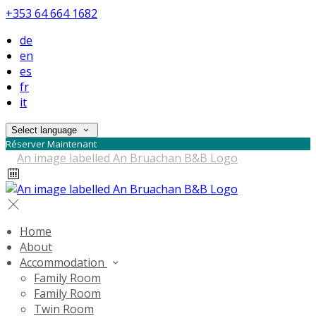
+353 64 664 1682
de
en
es
fr
it
Select language
Réserver Maintenant
Home
About
Accommodation
Family Room
Family Room
Twin Room