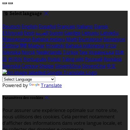
Select language
Deutsch
English
Español
Français
Italiano
Dansk
Ελληνικά
Eesti
العربية
Suomi
Gaeilge
Lietuvių
Latviešu
Македонски
Bahasa melayu
Malti
Български
Беларускі
Čeština
हिंदी
Magyar
Hrvatski
Bahasa indonesia
עברית
Íslenska
Norsk
Nederlands
Türkçe
ไทย
Українська
日本
語
한국어
Português
Polski
Tiếng việt
Русский
Română
Svenska
Српски
Shqipe
Slovenščina
Slovenčina
中文
Powered by
Translate
Paramètres des cookies
Pour assurer une expérience optimale sur notre site,
nous utilisons des cookies. Cela permet notamment
d'afficher des informations dans votre langue locale, et
de collecter des données e-commerce.