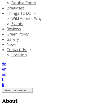
Double Room
Breakfast
Things To Do
Wild Atlantic Way
Events
Reviews
Green Policy
Gallery
News
Contact Us
Location
de
en
es
fr
it
Select language
About