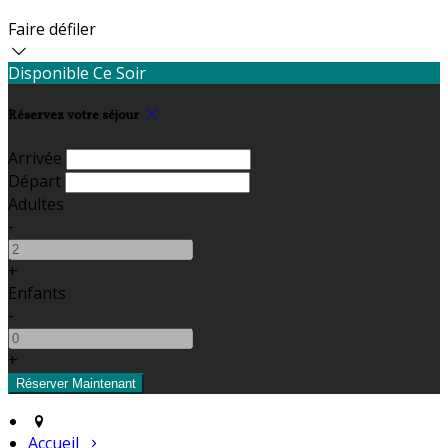
Faire défiler
Disponible Ce Soir
Réservez votre séjour
Arrivée
Départ
Adultes
-
+
Enfants
-
+
Accueil