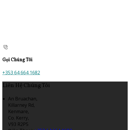
Gọi Chúng Tôi
+353 64 664 1682
Liên Hệ Chúng Tôi
An Bruachan,
Killarney Rd,
Kenmare,
Co. Kerry,
V93 R2P5