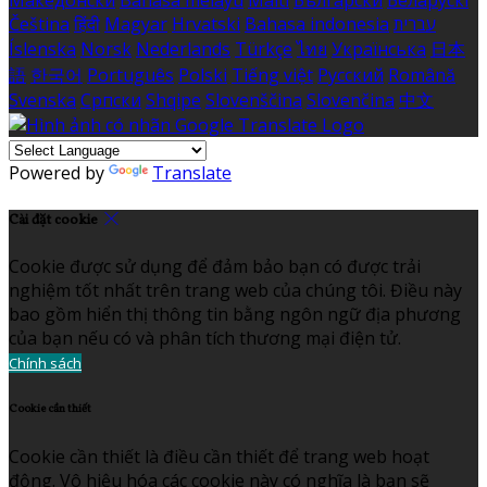
Македонски
Bahasa melayu
Malti
Български
Беларускі
Čeština
हिंदी
Magyar
Hrvatski
Bahasa indonesia
עברית
Íslenska
Norsk
Nederlands
Türkçe
ไทย
Українська
日本
語
한국어
Português
Polski
Tiếng việt
Русский
Română
Svenska
Српски
Shqipe
Slovenščina
Slovenčina
中文
Powered by
Translate
Cài đặt cookie
Cookie được sử dụng để đảm bảo bạn có được trải
nghiệm tốt nhất trên trang web của chúng tôi. Điều này
bao gồm hiển thị thông tin bằng ngôn ngữ địa phương
của bạn nếu có và phân tích thương mại điện tử.
Chính sách
Cookie cần thiết
Cookie cần thiết là điều cần thiết để trang web hoạt
động. Vô hiệu hóa các cookie này có nghĩa là bạn sẽ