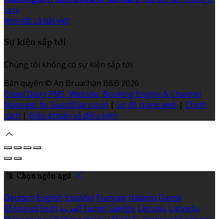
2016
Xem tất cả bài viết
Sự kiện sắp tới
Chúng tôi không có sự kiện sắp tới.
Bản quyền
©
An Bruachan B&B 2026
Cloud Diary PMS, Website, Booking Engine & Channel
Manager by GuestDiary.com
|
Sơ đồ trang web
|
Chính
sách
|
Điều khoản và điều kiện
Chọn ngôn ngữ
Deutsch
English
Español
Français
Italiano
Dansk
Ελληνικά
Eesti
العربية
Suomi
Gaeilge
Lietuvių
Latviešu