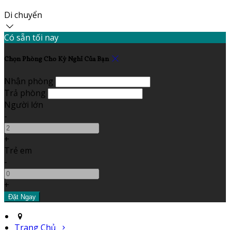
Di chuyển
Có sẵn tối nay
Chọn Phòng Cho Kỳ Nghỉ Của Bạn
Nhận phòng
Trả phòng
Người lớn
-
+
Trẻ em
-
+
Trang Chủ