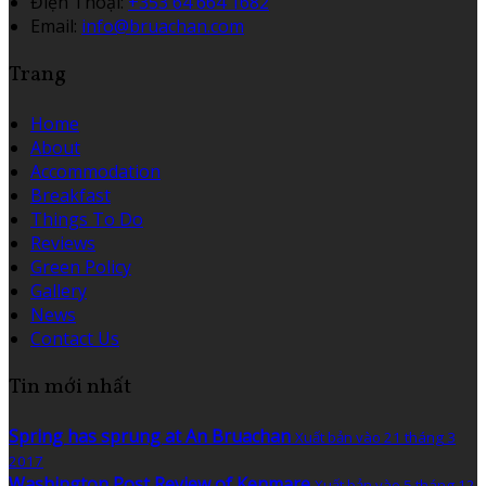
Điện Thoại
:
+353 64 664 1682
Email:
info@bruachan.com
Trang
Home
About
Accommodation
Breakfast
Things To Do
Reviews
Green Policy
Gallery
News
Contact Us
Tin mới nhất
Spring has sprung at An Bruachan
Xuất bản vào 21 tháng 3
2017
Washington Post Review of Kenmare
Xuất bản vào 5 tháng 12