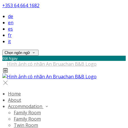
+353 64 664 1682
de
en
es
fr
it
Chọn ngôn ngữ
Đặt Ngay
Home
About
Accommodation
Family Room
Family Room
Twin Room