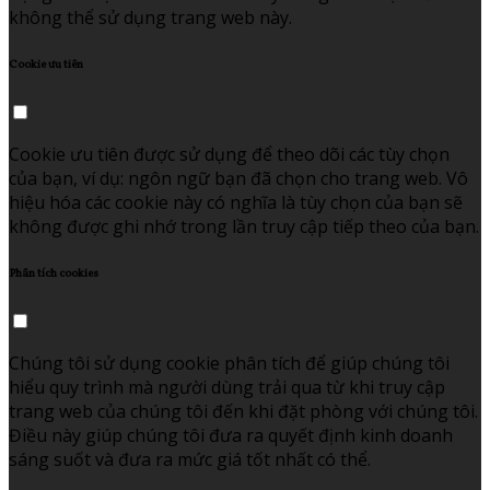
không thể sử dụng trang web này.
Cookie ưu tiên
Cookie ưu tiên được sử dụng để theo dõi các tùy chọn
của bạn, ví dụ: ngôn ngữ bạn đã chọn cho trang web. Vô
hiệu hóa các cookie này có nghĩa là tùy chọn của bạn sẽ
không được ghi nhớ trong lần truy cập tiếp theo của bạn.
Phân tích cookies
Chúng tôi sử dụng cookie phân tích để giúp chúng tôi
hiểu quy trình mà người dùng trải qua từ khi truy cập
trang web của chúng tôi đến khi đặt phòng với chúng tôi.
Điều này giúp chúng tôi đưa ra quyết định kinh doanh
sáng suốt và đưa ra mức giá tốt nhất có thể.