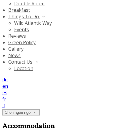
Double Room
Breakfast
Things To Do
Wild Atlantic Way
Events
Reviews
Green Policy
Gallery
News
Contact Us
Location
de
en
es
fr
it
Chọn ngôn ngữ
Accommodation